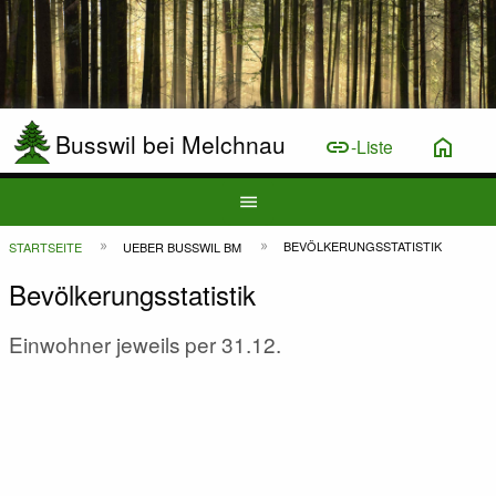
Busswil bei Melchnau
link
home
-Liste
Hauptnavigation
menu
Top
Pfadnavigation
BEVÖLKERUNGSSTATISTIK
STARTSEITE
UEBER BUSSWIL BM
Bar
Bevölkerungsstatistik
Einwohner jeweils per 31.12.