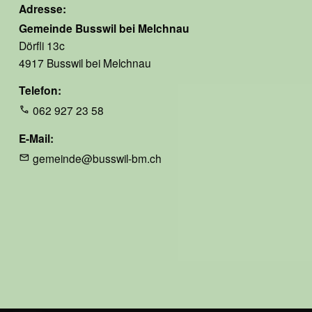
Adresse
42.6 %
Gemeinde Busswil bei Melchnau
Dörfli 13c
davon Siedlung
4917 Busswil bei Melchnau
5.3 %
Telefon
062 927 23 58
Höhe ü.M.
E-Mail
gemeinde@busswil-bm.ch
tiefster Punkt
541
höchster Punkt
657
Nachbargemeinden