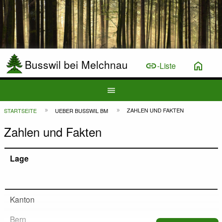
Busswil bei Melchnau
link
home
-Liste
Hauptnavigation
menu
Top
Pfadnavigation
ZAHLEN UND FAKTEN
STARTSEITE
UEBER BUSSWIL BM
Bar
Zahlen und Fakten
Lage
Kanton
Bern