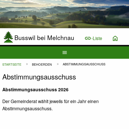
Busswil bei Melchnau
link
home
-Liste
Hauptnavigation
menu
Top
Pfadnavigation
ABSTIMMUNGSAUSSCHUSS
STARTSEITE
BEHOERDEN
Bar
Abstimmungsausschuss
Abstimmungsausschuss 2026
Der Gemeinderat wählt jeweils für ein Jahr einen
Abstimmungsausschuss.