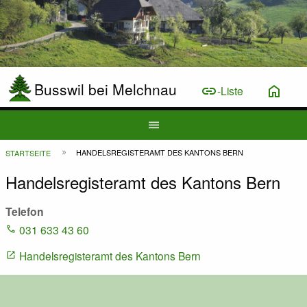
Busswil bei Melchnau
link
home
-Liste
Hauptnavigation
menu
Top
Pfadnavigation
HANDELSREGISTERAMT DES KANTONS BERN
STARTSEITE
Bar
Handelsregisteramt des Kantons Bern
Telefon
031 633 43 60
Handelsregisteramt des Kantons Bern