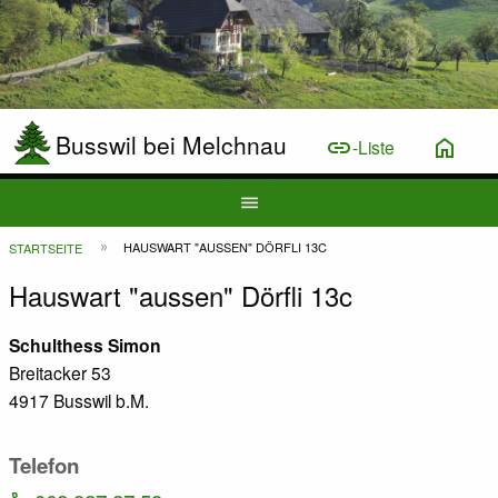
Busswil bei Melchnau
link
home
-Liste
Hauptnavigation
menu
Top
Pfadnavigation
HAUSWART "AUSSEN" DÖRFLI 13C
STARTSEITE
Bar
Hauswart "aussen" Dörfli 13c
Schulthess Simon
Breitacker 53
4917 Busswil b.M.
Telefon