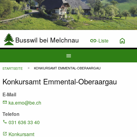
Busswil bei Melchnau
link
home
-Liste
Hauptnavigation
menu
Top
Pfadnavigation
KONKURSAMT EMMENTAL-OBERAARGAU
STARTSEITE
Bar
Konkursamt Emmental-Oberaargau
E-Mail
ka.emo@be.ch
Telefon
031 636 33 40
Konkursamt