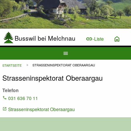
Busswil bei Melchnau
link
home
-Liste
Hauptnavigation
menu
Top
Pfadnavigation
STRASSENINSPEKTORAT OBERAARGAU
STARTSEITE
Bar
Strasseninspektorat Oberaargau
Telefon
031 636 70 11
Strasseninspektorat Oberaargau